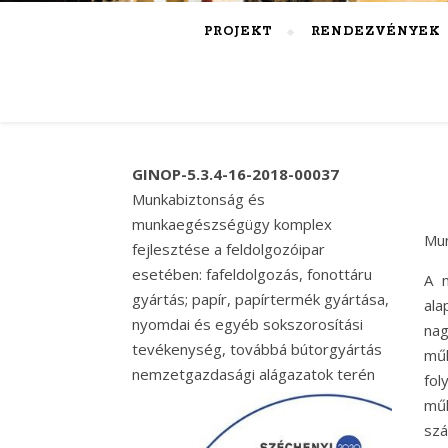
PROJEKT
RENDEZVÉNYEK
GINOP-5.3.4-16-2018-00037
Munkabiztonság és
munkaegészségügy komplex
Mun
fejlesztése a feldolgozóipar
esetében: fafeldolgozás, fonottáru
A 
gyártás; papír, papírtermék gyártása,
ala
nyomdai és egyéb sokszorosítási
nag
tevékenység, továbbá bútorgyártás
műk
nemzetgazdasági alágazatok terén
fo
műk
szá