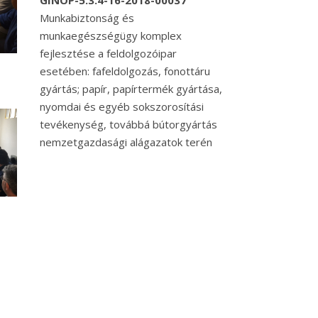
GINOP-5.3.4-16-2018-00037
Munkabiztonság és
munkaegészségügy komplex
fejlesztése a feldolgozóipar
esetében: fafeldolgozás, fonottáru
gyártás; papír, papírtermék gyártása,
nyomdai és egyéb sokszorosítási
tevékenység, továbbá bútorgyártás
nemzetgazdasági alágazatok terén