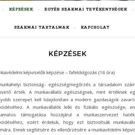
KÉPZÉSEK
EGYÉB SZAKMAI TEVÉKENYSÉGEK
SZAKMAI TARTALMAK
KAPCSOLAT
KÉPZÉSEK
kavédelmi képviselők képzése – fafeldolgozás (16 óra)
munkahelyi biztonság- egészségmegőrzés a társadalom szám
pvető érték. A munkavállalói egészségnek, mint értéknek e
yobb szerepet kell tulajdonítani a modern gazdaságok zavart
ödéséhez. A munkavállalók lelki és fizikális egészsége, e
lyamatos támogatása hozzájárul a munkaszervezet haték
ödéséhez, ezért érdekük, hogy ezt biztosítsák munkaválla
mára. Ennek segítésére és ellenőrzésére a munkavédelmi képvi