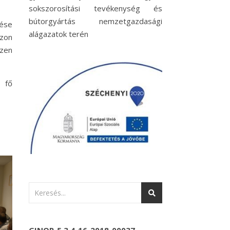
sokszorosítási tevékenység és
bútorgyártás nemzetgazdasági
ése
alágazatok terén
azon
zen
 fő