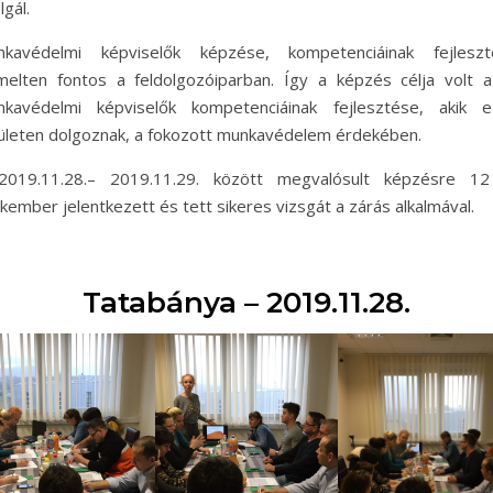
lgál.
nkavédelmi képviselők képzése, kompetenciáinak fejleszt
melten fontos a feldolgozóiparban. Így a képzés célja volt 
kavédelmi képviselők kompetenciáinak fejlesztése, akik e
ületen dolgoznak, a fokozott munkavédelem érdekében.
2019.11.28.– 2019.11.29. között megvalósult képzésre 12
kember jelentkezett és tett sikeres vizsgát a zárás alkalmával.
Tatabánya – 2019.11.28.