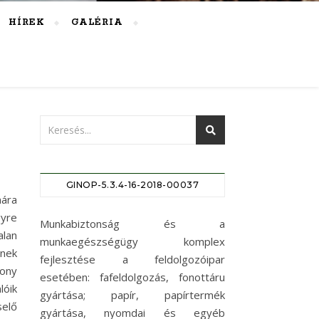
HÍREK
GALÉRIA
GINOP-5.3.4-16-2018-00037
ára
gyre
Munkabiztonság és a
alan
munkaegészségügy komplex
nnek
fejlesztése a feldolgozóipar
ony
esetében: fafeldolgozás, fonottáru
lóik
gyártása; papír, papírtermék
selő
gyártása, nyomdai és egyéb