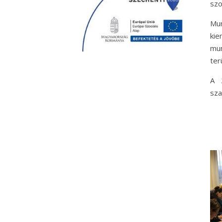
szo
Mu
kie
mun
ter
A 
sza