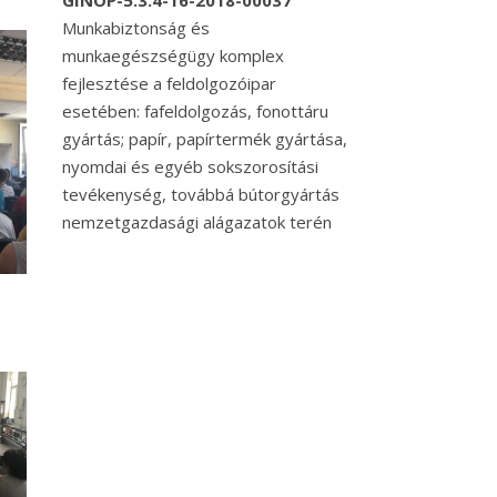
GINOP-5.3.4-16-2018-00037
Munkabiztonság és
munkaegészségügy komplex
fejlesztése a feldolgozóipar
esetében: fafeldolgozás, fonottáru
gyártás; papír, papírtermék gyártása,
nyomdai és egyéb sokszorosítási
tevékenység, továbbá bútorgyártás
nemzetgazdasági alágazatok terén