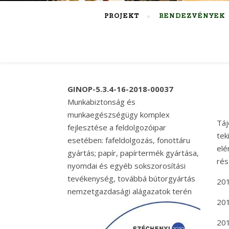
PROJEKT
RENDEZVÉNYEK
GINOP-5.3.4-16-2018-00037
Munkabiztonság és
munkaegészségügy komplex
Táj
fejlesztése a feldolgozóipar
tek
esetében: fafeldolgozás, fonottáru
el
gyártás; papír, papírtermék gyártása,
rés
nyomdai és egyéb sokszorosítási
tevékenység, továbbá bútorgyártás
201
nemzetgazdasági alágazatok terén
201
201