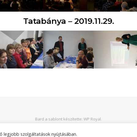
Tatabánya – 2019.11.29.
Bard a sablont készítette:
WP Royal
.
ő legjobb szolgáltatások nyújtásában.