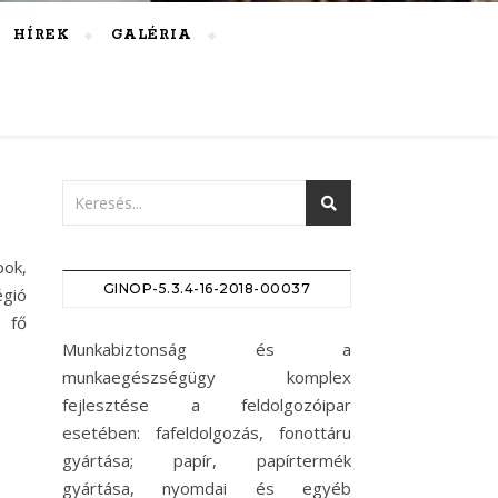
HÍREK
GALÉRIA
pok,
GINOP-5.3.4-16-2018-00037
égió
 fő
Munkabiztonság és a
munkaegészségügy komplex
fejlesztése a feldolgozóipar
esetében: fafeldolgozás, fonottáru
gyártása; papír, papírtermék
gyártása, nyomdai és egyéb