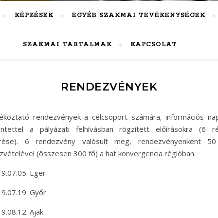
KÉPZÉSEK
EGYÉB SZAKMAI TEVÉKENYSÉGEK
SZAKMAI TARTALMAK
KAPCSOLAT
RENDEZVÉNYEK
ékoztató rendezvények a célcsoport számára, információs na
intettel a pályázati felhívásban rögzített előírásokra (6 r
érése). 6 rendezvény valósult meg, rendezvényenként 50
zvételével (összesen 300 fő) a hat konvergencia régióban.
9.07.05. Eger
9.07.19. Győr
9.08.12. Ajak